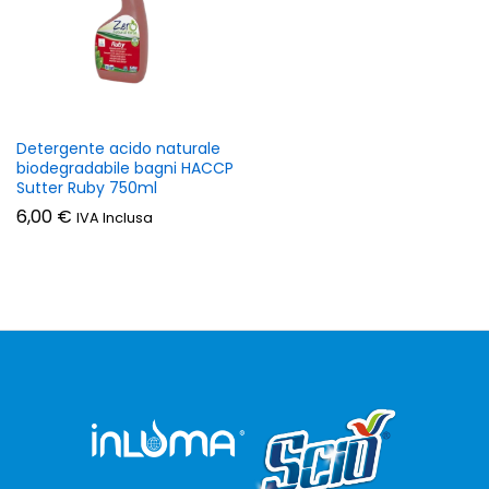
Detergente acido naturale
biodegradabile bagni HACCP
Sutter Ruby 750ml
6,00
€
IVA Inclusa
zzo
zzo
n
x