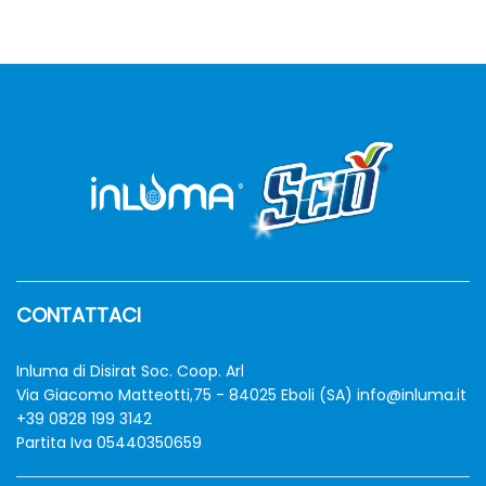
CONTATTACI
zzo
zzo
n
x
Inluma di Disirat Soc. Coop. Arl
Via Giacomo Matteotti,75 - 84025 Eboli (SA)
info@inluma.it
+39 0828 199 3142
Partita Iva 05440350659