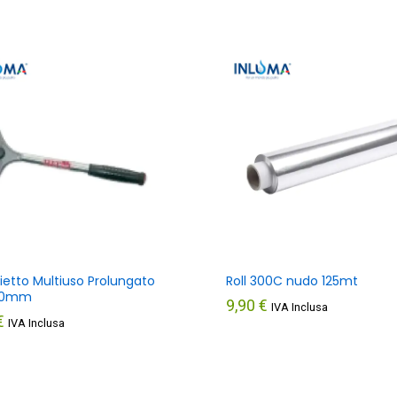
ietto Multiuso Prolungato
Roll 300C nudo 125mt
300mm
9,90
€
IVA Inclusa
€
IVA Inclusa