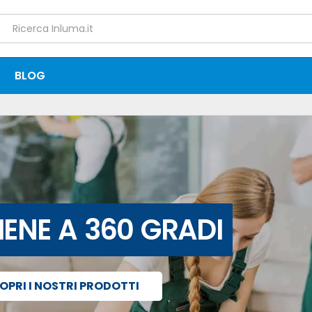
BLOG
SINFESTAZIONE
NIFICANTI
IENE A 360 GRADI
DERATTIZZAZIONE
DISINFETTANTI
OPRI I NOSTRI PRODOTTI
OPRI I PRODOTTI
OPRI I PRODOTTI