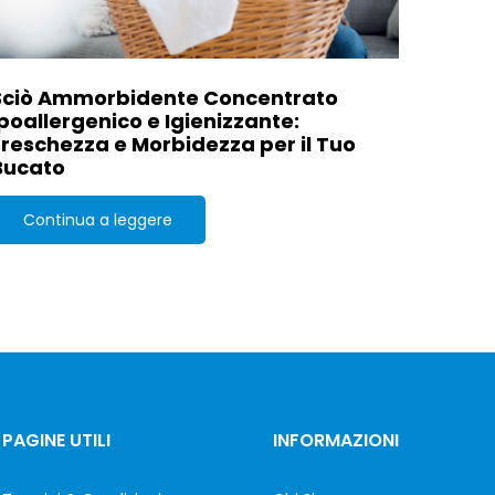
Sciò Ammorbidente Concentrato
Ipoallergenico e Igienizzante:
Freschezza e Morbidezza per il Tuo
Bucato
Continua a leggere
PAGINE UTILI
INFORMAZIONI