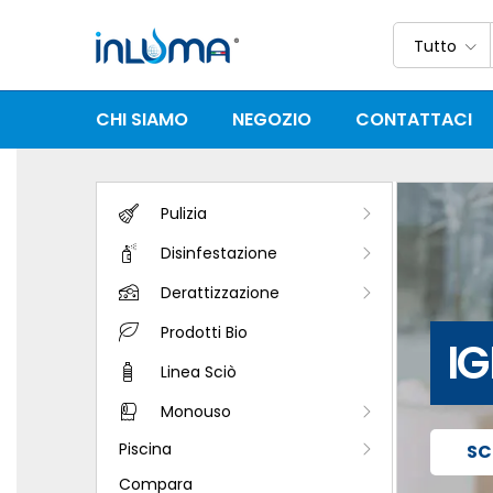
Tutto
CHI SIAMO
NEGOZIO
CONTATTACI
Pulizia
Disinfestazione
Derattizzazione
DI
SA
Prodotti Bio
IG
Linea Sciò
E 
E 
Monouso
Piscina
SC
SC
SC
Compara