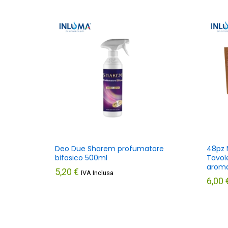
Deo Due Sharem profumatore
48pz 
bifasico 500ml
Tavole
aroma
5,20
€
IVA Inclusa
6,00