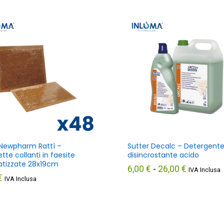
Newpharm Rattì –
Sutter Decalc – Detergent
tte collanti in faesite
disincrostante acido
tizzate 28x19cm
6,00
€
-
26,00
€
IVA Inclusa
€
IVA Inclusa