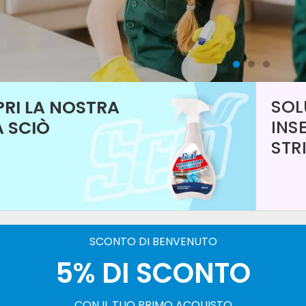
SOL
RI LA NOSTRA
INS
A SCIÒ
STR
SCONTO DI BENVENUTO
5% DI SCONTO
CON IL TUO PRIMO ACQUISTO