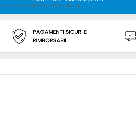
-form-7 id="d5d8c9a" title="welcome"]
PAGAMENTI SICURI E
RIMBORSABILI