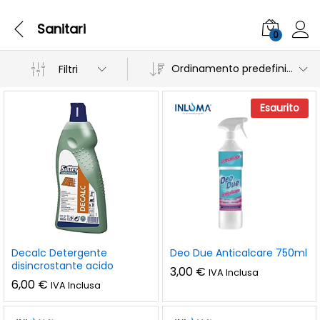
Sanitari
0
Ordinamento predefinito
Filtri
Esaurito
Decalc Detergente
Deo Due Anticalcare 750ml
disincrostante acido
3,00
€
IVA Inclusa
6,00
€
IVA Inclusa