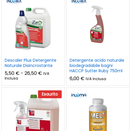
zzo
zzo
n
x
Descaler Plus Detergente
Detergente acido naturale
Naturale Disincrostante
biodegradabile bagni
HACCP Sutter Ruby 750ml
Fascia
5,50
€
-
26,50
€
IVA
di
6,00
€
Inclusa
IVA Inclusa
prezzo:
da
5,50 €
Esaurito
a
26,50 €