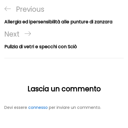
Navigazione
Previous
Previous
articoli
Post
Allergia ed ipersensibilità alle punture di zanzara
Next
Next
Post
Pulizia di vetri e specchi con Sciò
Lascia un commento
Devi essere
connesso
per inviare un commento.