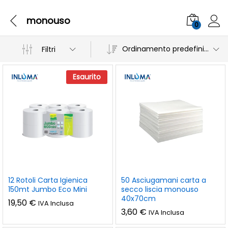
monouso
0
Ordinamento predefinito
Filtri
Esaurito
12 Rotoli Carta Igienica
50 Asciugamani carta a
150mt Jumbo Eco Mini
secco liscia monouso
40x70cm
19,50
€
IVA Inclusa
3,60
€
IVA Inclusa