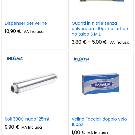
Dispenser per veline
Guanti in nitrile senza
polvere da 100pz no lattice
18,90
€
IVA Inclusa
no talco S M L
Fascia
3,80
€
-
5,00
€
IVA Inclusa
di
prezzo:
da
3,80 €
a
5,00 €
Roll 300C nudo 125mt
Veline Facciali doppio velo
100pz
9,90
€
IVA Inclusa
1,00
€
IVA Inclusa