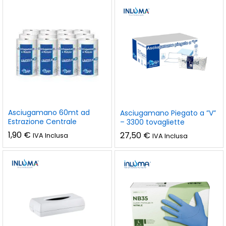
Asciugamano 60mt ad
Asciugamano Piegato a ”V”
Estrazione Centrale
– 3300 tovagliette
1,90
€
27,50
€
IVA Inclusa
IVA Inclusa
zzo
zzo
n
x