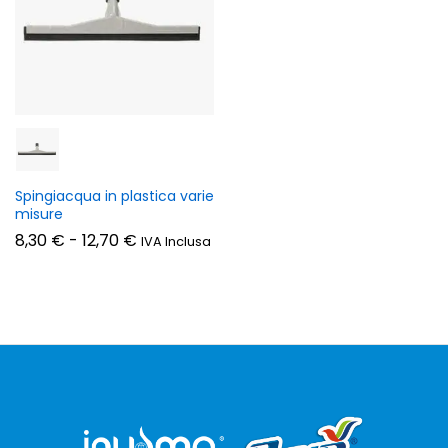
zzo
zzo
n
x
Spingiacqua in plastica varie
misure
Fascia
8,30
€
-
12,70
€
IVA Inclusa
di
prezzo:
da
8,30 €
a
12,70 €