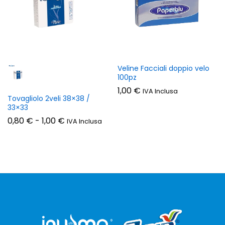
Veline Facciali doppio velo
100pz
1,00
€
IVA Inclusa
Tovagliolo 2veli 38×38 /
33×33
Fascia
0,80
€
-
1,00
€
IVA Inclusa
di
prezzo:
da
0,80 €
a
zzo
zzo
1,00 €
n
x