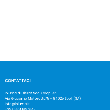
CONTATTACI
Inluma di Disirat Soc. Coop. Arl
Via Giacomo Matteotti,75 - 84025 Eboli (SA)
info@inluma.it
+39 0828 199 3142