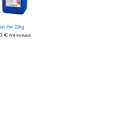
an Per 22kg
00
00
€
€
IVA Inclusa