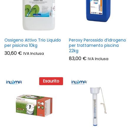
zzo
zzo
n
x
Ossigeno Attivo Trio Liquido
Peroxy Perossido d’idrogeno
per pisicina 10kg
per trattamento piscina
22kg
30,60
€
IVA Inclusa
83,00
€
IVA Inclusa
Esaurito