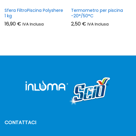
Sfera FiltroPiscina Polyshere
Termometro per piscina
1 kg
-20°/50°C
16,90
€
2,50
€
IVA Inclusa
IVA Inclusa
CONTATTACI