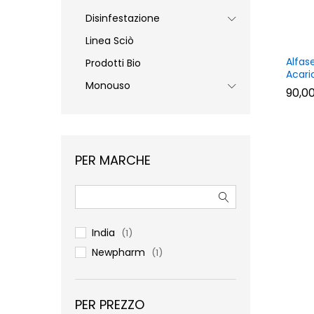
Disinfestazione
Linea Sciò
Alfas
Prodotti Bio
Acari
Monouso
90,0
90,0
PER MARCHE
India
(1)
Newpharm
(1)
PER PREZZO