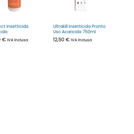
ect Insetticida
Ultrakill Insetticida Pronto
cida
Uso Acaricida 750ml
0
0
€
€
12,50
12,50
€
€
IVA Inclusa
IVA Inclusa