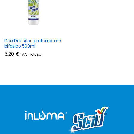
Deo Due Aloe profumatore
bifasico 500ml
5,20
€
IVA Inclusa
zzo
zzo
n
x