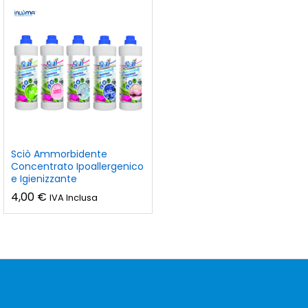
Sciò Ammorbidente
Concentrato Ipoallergenico
e Igienizzante
4,00
€
IVA Inclusa
zzo
zzo
n
x