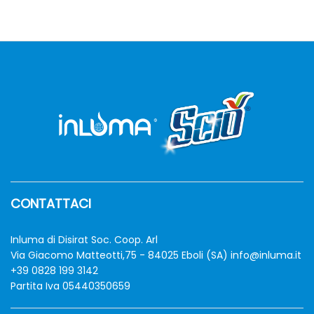
zzo
zzo
n
x
CONTATTACI
Inluma di Disirat Soc. Coop. Arl
Via Giacomo Matteotti,75 - 84025 Eboli (SA)
info@inluma.it
+39 0828 199 3142
Partita Iva 05440350659