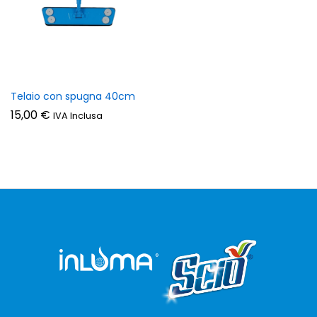
zzo
zzo
n
x
Telaio con spugna 40cm
15,00
€
IVA Inclusa