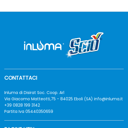
zzo
zzo
n
x
CONTATTACI
Inluma di Disirat Soc. Coop. Arl
Via Giacomo Matteotti,75 - 84025 Eboli (SA)
info@inluma.it
+39 0828 199 3142
Partita Iva 05440350659