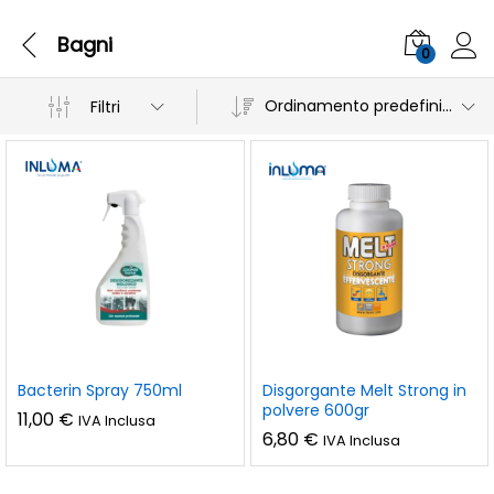
Bagni
0
Ordinamento predefinito
Filtri
Bacterin Spray 750ml
Disgorgante Melt Strong in
polvere 600gr
11,00
€
IVA Inclusa
6,80
€
IVA Inclusa