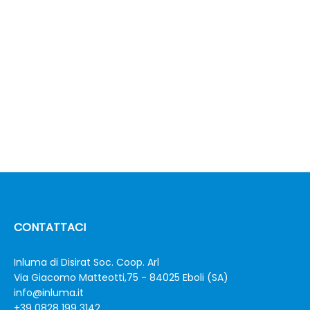
CONTATTACI
Inluma di Disirat Soc. Coop. Arl
Via Giacomo Matteotti,75 - 84025 Eboli (SA)
info@inluma.it
+39 0828 199 3142