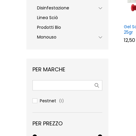
Disinfestazione
Linea Sciò
Gel S
Prodotti Bio
25gr
Monouso
12,5
12,5
PER MARCHE
Pestnet
(1)
PER PREZZO