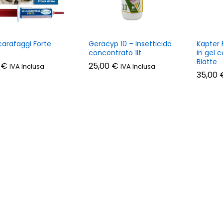
carafaggi Forte
Geracyp 10 – Insetticida
Kapter 
concentrato 1lt
in gel co
Blatte
0
0
€
€
25,00
25,00
€
€
IVA Inclusa
IVA Inclusa
35,00
35,00