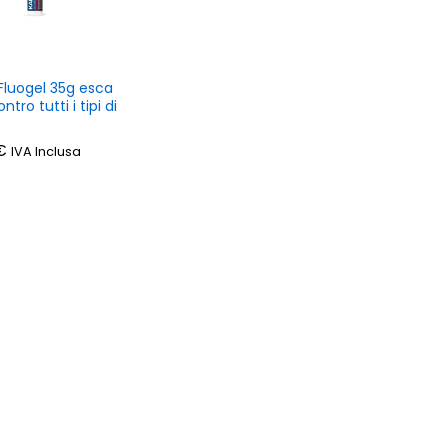
Fluogel 35g esca
ntro tutti i tipi di
€
€
IVA Inclusa