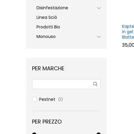
Disinfestazione
Linea Sciò
Kapte
Prodotti Bio
in gel
Monouso
Blatt
35,0
35,0
PER MARCHE
Pestnet
(1)
PER PREZZO