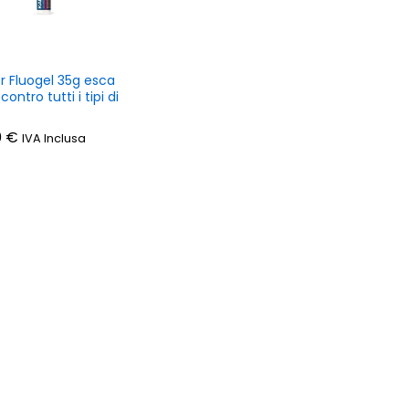
r Fluogel 35g esca
 contro tutti i tipi di
e
0
0
€
€
IVA Inclusa