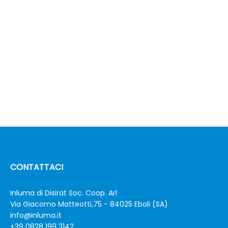
CONTATTACI
Inluma di Disirat Soc. Coop. Arl
Via Giacomo Matteotti,75 - 84025 Eboli (SA)
info@inluma.it
+39 0828 199 3142