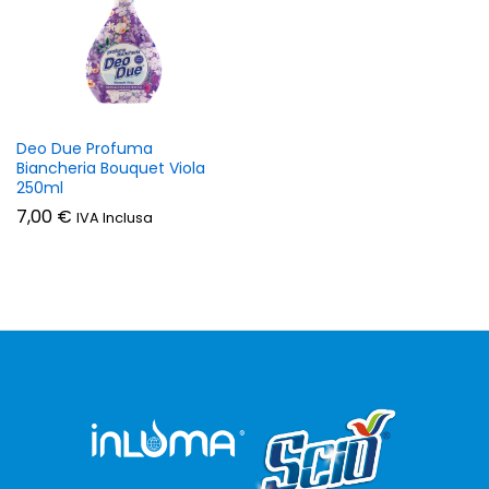
Deo Due Profuma
Biancheria Bouquet Viola
250ml
7,00
€
IVA Inclusa
zzo
zzo
n
x