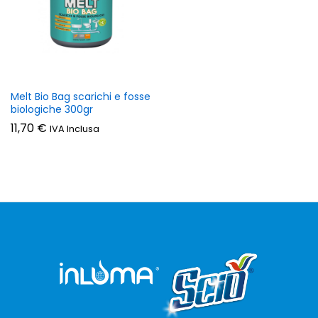
zzo
zzo
n
x
Melt Bio Bag scarichi e fosse
biologiche 300gr
11,70
€
IVA Inclusa