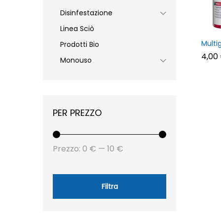
Disinfestazione
Linea Sciò
Multi
Prodotti Bio
4,00
4,00
Monouso
PER PREZZO
Prezzo
Prezzo
Prezzo:
0 €
—
10 €
Min
Max
Filtra