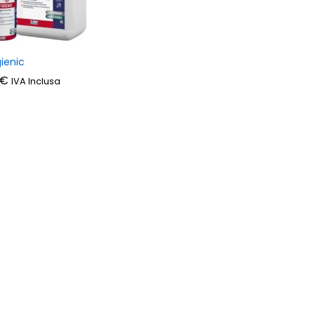
gienic
€
€
IVA Inclusa