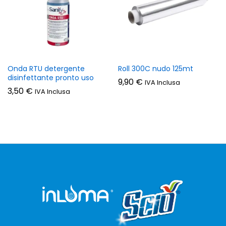
Onda RTU detergente
Roll 300C nudo 125mt
disinfettante pronto uso
9,90
€
IVA Inclusa
3,50
€
IVA Inclusa
zzo
zzo
n
x