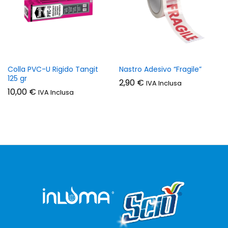
zzo
zzo
n
x
Colla PVC-U Rigido Tangit
Nastro Adesivo “Fragile”
125 gr
2,90
€
IVA Inclusa
10,00
€
IVA Inclusa