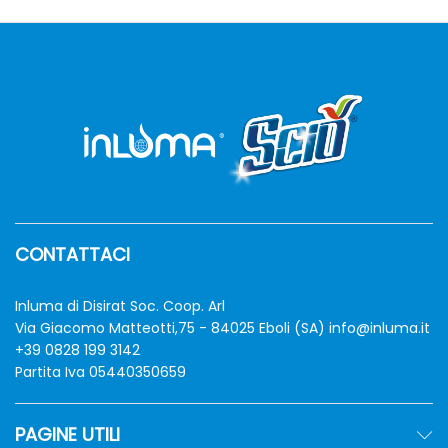
CONTATTACI
zzo
zzo
Inluma di Disirat Soc. Coop. Arl
n
x
Via Giacomo Matteotti,75 - 84025 Eboli (SA)
info@inluma.it
+39 0828 199 3142
Partita Iva 05440350659
PAGINE UTILI