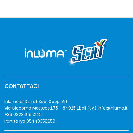
CONTATTACI
zzo
zzo
n
x
Inluma di Disirat Soc. Coop. Arl
Via Giacomo Matteotti,75 - 84025 Eboli (SA)
info@inluma.it
+39 0828 199 3142
Partita Iva 05440350659