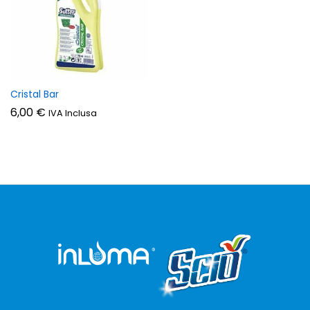
zzo
zzo
n
x
Cristal Bar
6,00
€
IVA Inclusa