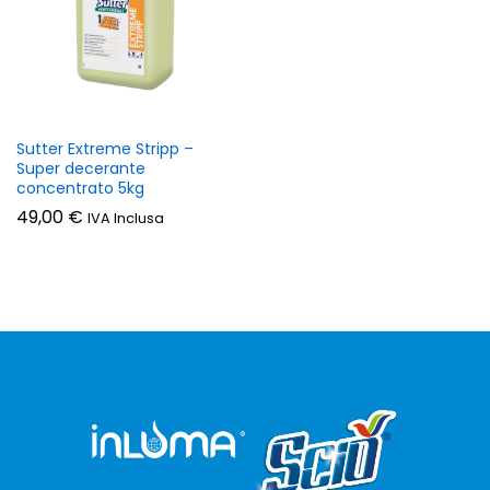
Sutter Extreme Stripp –
Super decerante
concentrato 5kg
49,00
€
IVA Inclusa
zzo
zzo
n
x