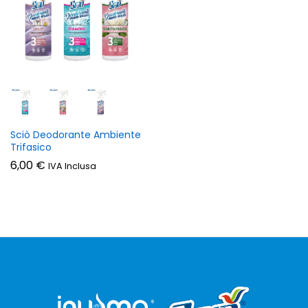
Sciò Deodorante Ambiente
Trifasico
zzo
zzo
6,00
€
IVA Inclusa
n
x