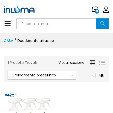
0
Ricerca
CASA
/
Deodorante trifasico
1
Prodotti Trovati
Visualizzazione
Ordinamento predefinito
Filtri