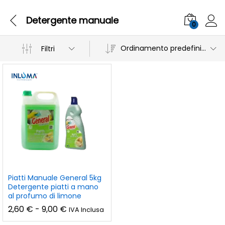
Detergente manuale
0
Ordinamento predefinito
Filtri
Piatti Manuale General 5kg
Detergente piatti a mano
al profumo di limone
Fascia
2,60
€
-
9,00
€
IVA Inclusa
di
prezzo: