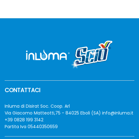
da
2,60 €
a
9,00 €
zzo
zzo
n
x
CONTATTACI
Inluma di Disirat Soc. Coop. Arl
Via Giacomo Matteotti,75 - 84025 Eboli (SA)
info@inluma.it
+39 0828 199 3142
Partita Iva 05440350659