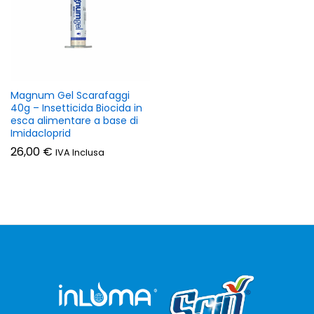
Magnum Gel Scarafaggi
40g – Insetticida Biocida in
esca alimentare a base di
Imidacloprid
26,00
€
zzo
zzo
IVA Inclusa
n
x