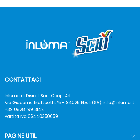
CONTATTACI
zzo
zzo
Inluma di Disirat Soc. Coop. Arl
n
x
Via Giacomo Matteotti,75 - 84025 Eboli (SA)
info@inluma.it
+39 0828 199 3142
Partita Iva 05440350659
PAGINE UTILI