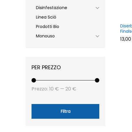
Disinfestazione
Linea Sciò
Diser
Prodotti Bio
Final
Monouso
13,0
13,0
PER PREZZO
Prezzo
Prezzo
Prezzo:
10 €
—
20 €
Min
Max
Filtra