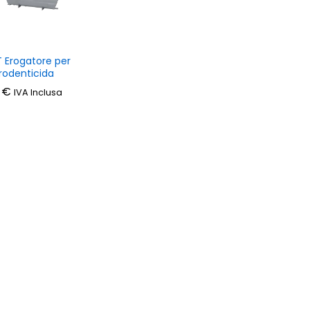
 Erogatore per
rodenticida
0
0
€
€
IVA Inclusa