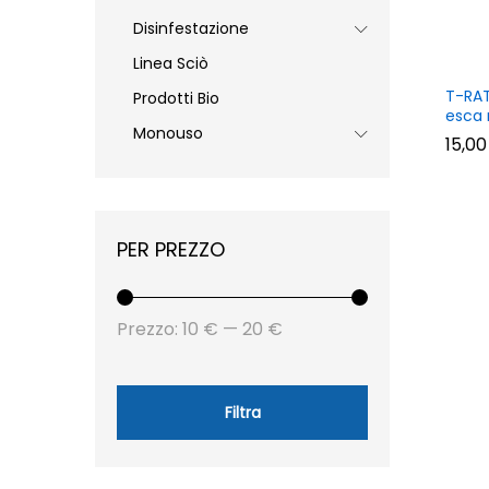
Disinfestazione
Linea Sciò
T-RAT
Prodotti Bio
esca 
Monouso
15,0
15,0
PER PREZZO
Prezzo
Prezzo
Prezzo:
10 €
—
20 €
Min
Max
Filtra