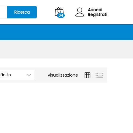
Accedi
Ricerca
Registrati
64
inito
Visualizzazione