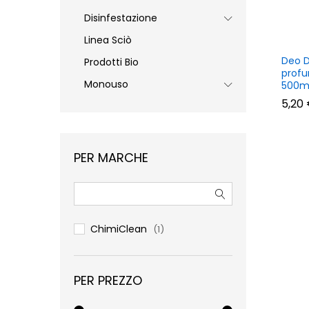
Disinfestazione
Linea Sciò
Deo D
Prodotti Bio
profu
Monouso
500m
5,20
5,20
PER MARCHE
ChimiClean
(1)
PER PREZZO