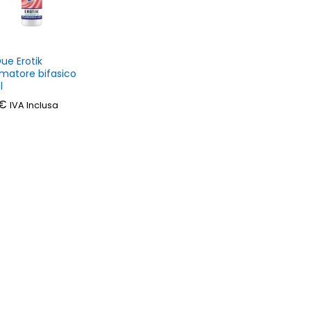
ue Erotik
matore bifasico
l
€
€
IVA Inclusa