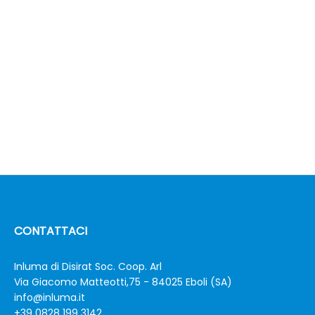
CONTATTACI
Inluma di Disirat Soc. Coop. Arl
Via Giacomo Matteotti,75 - 84025 Eboli (SA)
info@inluma.it
+39 0828 199 3142