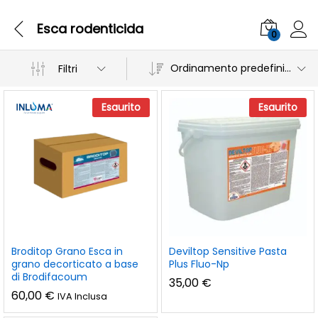
Esca rodenticida
0
Ordinamento predefinito
Filtri
Esaurito
Esaurito
Broditop Grano Esca in
Deviltop Sensitive Pasta
grano decorticato a base
Plus Fluo-Np
di Brodifacoum
35,00
€
60,00
€
IVA Inclusa