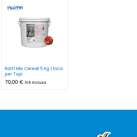
Rattì Mix Cereali 5 Kg | Esca
per Topi
70,00
€
IVA Inclusa
zzo
zzo
n
x