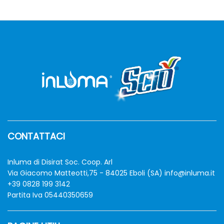
zzo
zzo
n
x
CONTATTACI
Inluma di Disirat Soc. Coop. Arl
Via Giacomo Matteotti,75 - 84025 Eboli (SA)
info@inluma.it
+39 0828 199 3142
Partita Iva 05440350659