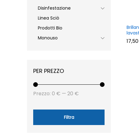
Disinfestazione
Linea Sciò
Brill
Prodotti Bio
lavas
Monouso
17,5
17,5
PER PREZZO
Prezzo
Prezzo
Prezzo:
0 €
—
20 €
Min
Max
Filtra