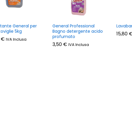
antante General per
General Professional
Lavabar
toviglie 5kg
Bagno detergente acido
15,80
15,80
profumato
0
0
€
€
IVA Inclusa
3,50
3,50
€
€
IVA Inclusa