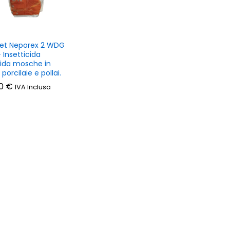
et Neporex 2 WDG
 Insetticida
cida mosche in
, porcilaie e pollai.
00
00
€
€
IVA Inclusa