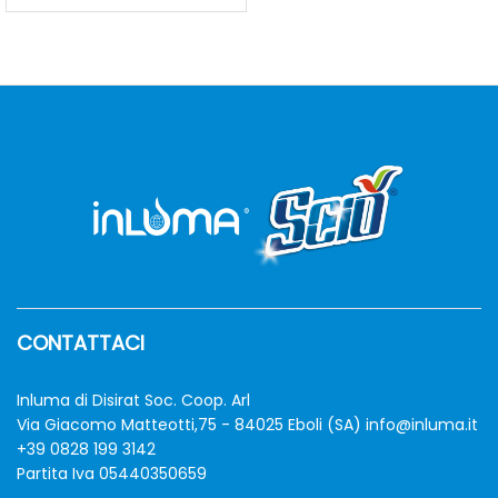
zzo
zzo
CONTATTACI
n
x
Inluma di Disirat Soc. Coop. Arl
Via Giacomo Matteotti,75 - 84025 Eboli (SA)
info@inluma.it
+39 0828 199 3142
Partita Iva 05440350659