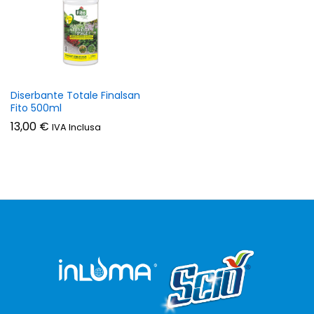
zzo
zzo
n
x
Diserbante Totale Finalsan
Fito 500ml
13,00
€
IVA Inclusa