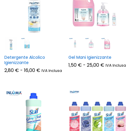
Detergente Alcolico
Gel Mani Igienizzante
Igienizzante
zzo
zzo
Fascia
1,50
€
-
25,00
€
IVA Inclusa
di
Fascia
2,80
€
-
16,00
€
IVA Inclusa
n
x
prezzo:
di
da
prezzo:
1,50 €
da
a
2,80 €
25,00 €
a
16,00 €