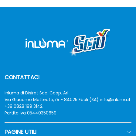
zzo
zzo
n
x
CONTATTACI
Inluma di Disirat Soc. Coop. Arl
Via Giacomo Matteotti,75 - 84025 Eboli (SA)
info@inluma.it
+39 0828 199 3142
Partita Iva 05440350659
PAGINE UTILI