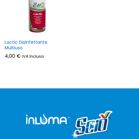
zzo
zzo
n
x
Lactic Disinfettante
Multiuso
4,00
€
IVA Inclusa