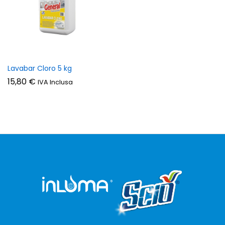
zzo
zzo
n
x
Lavabar Cloro 5 kg
15,80
€
IVA Inclusa