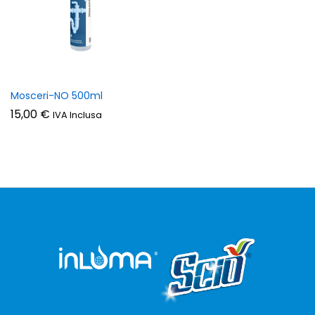
Mosceri-NO 500ml
15,00
€
IVA Inclusa
zzo
zzo
n
x