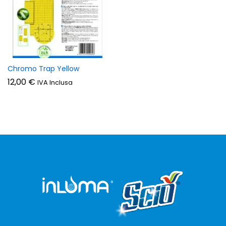
zzo
zzo
n
x
Chromo Trap Yellow
12,00
€
IVA Inclusa