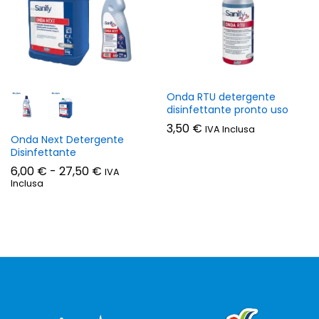
Onda RTU detergente
disinfettante pronto uso
3,50
€
IVA Inclusa
Onda Next Detergente
Disinfettante
zzo
zzo
Fascia
6,00
€
-
27,50
€
IVA
n
x
di
Inclusa
prezzo:
da
6,00 €
a
27,50 €