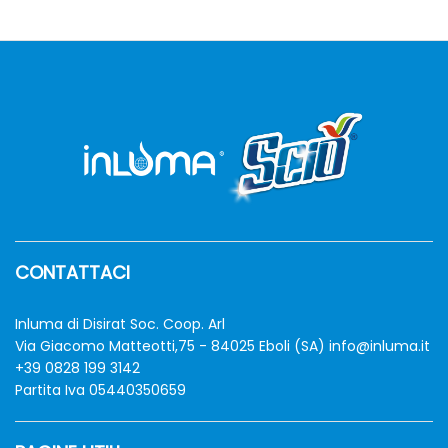
CONTATTACI
zzo
zzo
n
x
Inluma di Disirat Soc. Coop. Arl
Via Giacomo Matteotti,75 - 84025 Eboli (SA)
info@inluma.it
+39 0828 199 3142
Partita Iva 05440350659