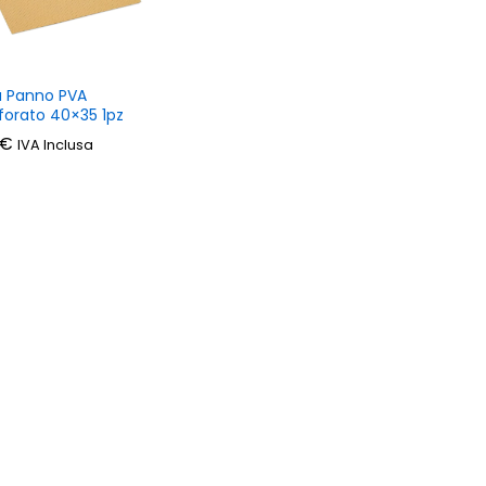
a Panno PVA
forato 40×35 1pz
€
€
IVA Inclusa