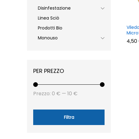
Disinfestazione
Linea Sciò
Viled
Prodotti Bio
Micro
Monouso
4,50
4,50
PER PREZZO
Prezzo
Prezzo
Prezzo:
0 €
—
10 €
Min
Max
Filtra