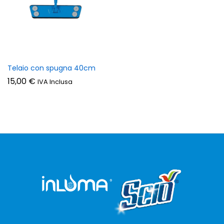
zzo
zzo
n
x
Telaio con spugna 40cm
15,00
€
IVA Inclusa